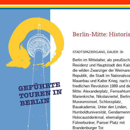
Berlin-Mitte: Histor
STADTSPAZIERGANG, DAUER: 3h
Berlin im Mittelalter, als preußisc
Residenz und Hauptstadt des Kais
die wilden Zwanziger der Weimare
Republik, die Stadt im Nationalso
Mauerbau und Kalter Krieg, nach 
friedlichen Revolution 1989 und d
Mitte: Alexanderplatz, Fernsehtur
Marienkirche, Nikolaiviertel, Berli
Museumsinsel, Schlossplatz,
Bauakademie, Unter den Linden,
Humboldtuniversität, Gendarmenm
Holocaustdenkmal, ehemaliger
Führerbunker, Pariser Platz mit
Brandenburger Tor.