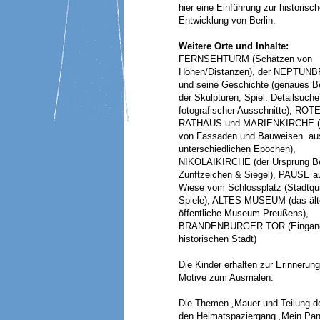
hier eine Einführung zur historisc
Entwicklung von Berlin.
Weitere Orte und Inhalte:
FERNSEHTURM (Schätzen von
Höhen/Distanzen), der NEPTU
und seine Geschichte (genaues B
der Skulpturen, Spiel: Detailsuche
fotografischer Ausschnitte), ROT
RATHAUS und MARIENKIRCHE (V
von Fassaden und Bauweisen au
unterschiedlichen Epochen),
NIKOLAIKIRCHE (der Ursprung Be
Zunftzeichen & Siegel), PAUSE au
Wiese vom Schlossplatz (Stadtqu
Spiele), ALTES MUSEUM (das ält
öffentliche Museum Preußens),
BRANDENBURGER TOR (Eingang
historischen Stadt)
Die Kinder erhalten zur Erinnerung
Motive zum Ausmalen.
Die Themen „Mauer und Teilung de
den Heimatspaziergang „Mein Pa